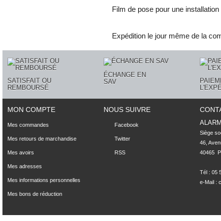
Film de pose pour une installation
Expédition le jour même de la c
ÉCHANGE EN
SATISFAIT OU
PAIEM
SAV
REMBOURSÉ
L'EXP
MON COMPTE
NOUS SUIVRE
CONT
ALAR
Mes commandes
Facebook
Siège soci
Mes retours de marchandise
Twitter
46, Aven
Mes avoirs
RSS
40465  Po
Mes adresses
Tél : 05
Mes informations personnelles
e-Mail :
Mes bons de réduction