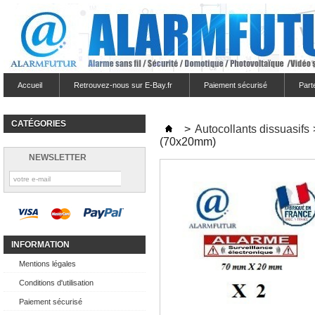
Accueil
Retrouvez-nous sur E-Bay.fr
Paiement sécurisé
Part
CATÉGORIES
>
Autocollants dissuasifs
(70x20mm)
NEWSLETTER
INFORMATION
Mentions légales
Conditions d'utilisation
Paiement sécurisé