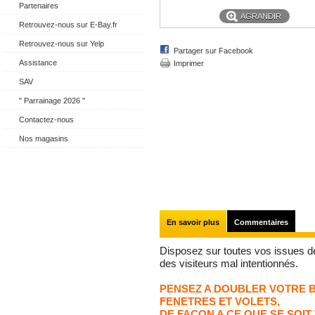
Partenaires
AGRANDIR
Retrouvez-nous sur E-Bay.fr
Retrouvez-nous sur Yelp
Partager sur Facebook
Assistance
Imprimer
SAV
" Parrainage 2026 "
Contactez-nous
Nos magasins
En savoir plus
Commentaires
Disposez sur toutes vos issues d
des visiteurs mal intentionnés.
PENSEZ A DOUBLER VOTRE B
FENETRES ET VOLETS,
DE FACON A CE QUE SE SOIT