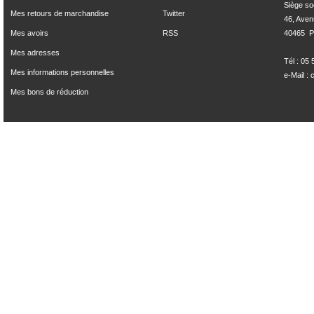
Siège soci
Mes retours de marchandise
Twitter
46, Aven
Mes avoirs
RSS
40465  Po
Mes adresses
Tél : 05
Mes informations personnelles
e-Mail :
Mes bons de réduction