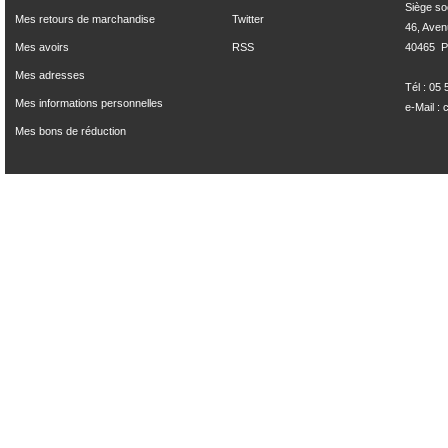
Siège soci
Mes retours de marchandise
Twitter
46, Aven
Mes avoirs
RSS
40465  Po
Mes adresses
Tél : 05
Mes informations personnelles
e-Mail :
Mes bons de réduction