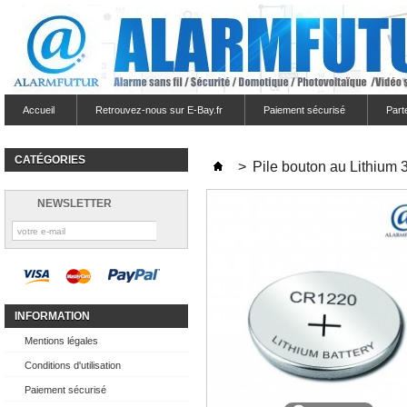
Accueil
Retrouvez-nous sur E-Bay.fr
Paiement sécurisé
Part
CATÉGORIES
>
Pile bouton au Lithium 
NEWSLETTER
INFORMATION
Mentions légales
Conditions d'utilisation
Paiement sécurisé